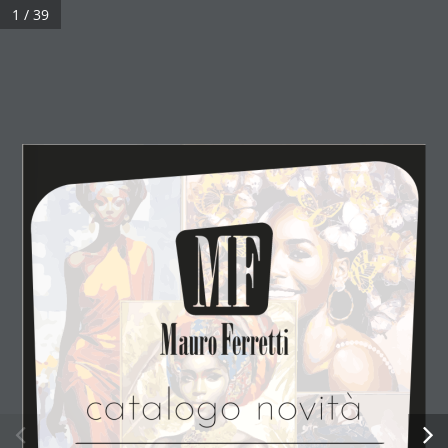
1 / 39
area
trova
riservata
agente
LAVORA CON NOI!
ISCRIVITI ALLA NEWSLETTER!
MAURO FERRETTI S. R. L. Strada dell’Artigianato, 9
01024 Castiglione in Teverina (VT) Tel. 0761 948258 – P.IVA
catalogo novità
IT07863431008